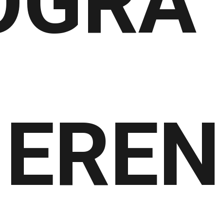
OGRA
ERE