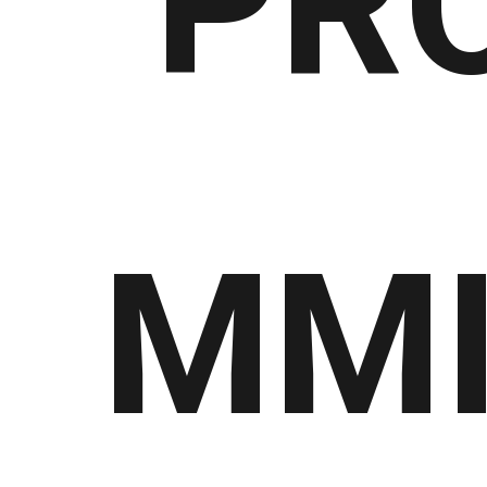
PR
MMI