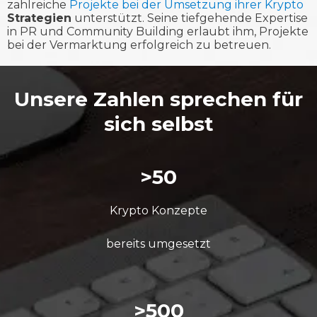
zahlreiche
Projekte bei der Umsetzung ihrer Krypto
Strategien
unterstützt. Seine tiefgehende Expertise
in PR und Community Building erlaubt ihm, Projekte
bei der Vermarktung erfolgreich zu betreuen.
Unsere Zahlen sprechen für
sich selbst
>50
Krypto Konzepte
bereits umgesetzt
>500