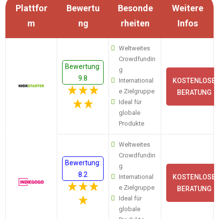
Plattfor
Bewertu
Besonde
Weitere
m
ng
rheiten
Infos
Weltweites
Crowdfundin
Bewertung:
g
9.8
International
KOSTENLOSE
e Zielgruppe
BERATUNG
Ideal für
globale
Produkte
Weltweites
Crowdfundin
Bewertung:
g
8.2
International
KOSTENLOSE
e Zielgruppe
BERATUNG
Ideal für
globale