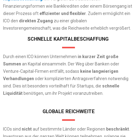
Finanzierungsformen wie Bankkrediten oder einem Börsengang ist
dieser Prozess oft
effizienter
und flexibler
. Zudem ermöglicht ein
ICO den
direkten Zugang
zu einer globalen
Investorengemeinschaft, was die Reichweite erheblich vergrößert.
SCHNELLE KAPITALBESCHAFFUNG
Durch einen ICO können Unternehmen
in kurzer Zeit große
Summen
an Kapital einsammeln. Der Weg über Banken oder
Venture-Capital-Firmen entfällt, sodass
keine langwierigen
Verhandlungen
oder komplizierten Antragsverfahren notwendig
sind. Dies ist besonders vorteilhaft für Startups, die
schnelle
Liquidität
benötigen, um ihr Projekt voranzutreiben.
GLOBALE REICHWEITE
ICOs sind
nicht
auf bestimmte Länder oder Regionen
beschränkt
.
Investoren aus der ganzen Welt können teilnehmen, solange sie