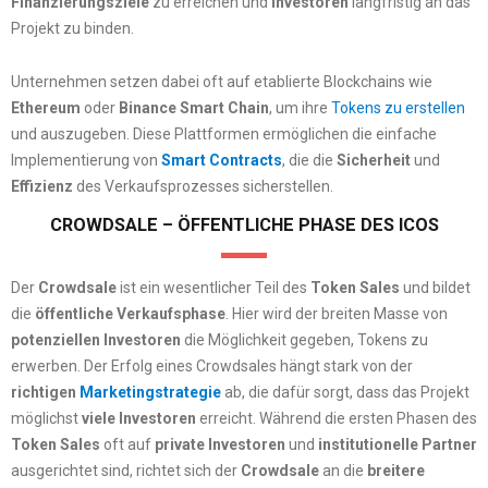
Finanzierungsziele
zu erreichen und
Investoren
langfristig an das
Projekt zu binden.
Unternehmen setzen dabei oft auf etablierte Blockchains wie
Ethereum
oder
Binance Smart Chain
, um ihre
Tokens zu erstellen
und auszugeben. Diese Plattformen ermöglichen die einfache
Implementierung von
Smart Contracts
, die die
Sicherheit
und
Effizienz
des Verkaufsprozesses sicherstellen.
CROWDSALE – ÖFFENTLICHE PHASE DES ICOS
Der
Crowdsale
ist ein wesentlicher Teil des
Token Sales
und bildet
die
öffentliche Verkaufsphase
. Hier wird der breiten Masse von
potenziellen Investoren
die Möglichkeit gegeben, Tokens zu
erwerben. Der Erfolg eines Crowdsales hängt stark von der
richtigen
Marketingstrategie
ab, die dafür sorgt, dass das Projekt
möglichst
viele Investoren
erreicht. Während die ersten Phasen des
Token Sales
oft auf
private Investoren
und
institutionelle Partner
ausgerichtet sind, richtet sich der
Crowdsale
an die
breitere