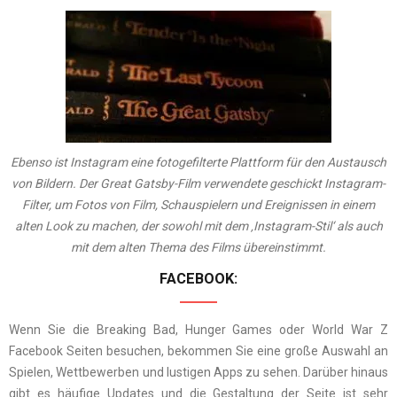
Ebenso ist Instagram eine fotogefilterte Plattform für den Austausch
von Bildern. Der Great Gatsby-Film verwendete geschickt Instagram-
Filter, um Fotos von Film, Schauspielern und Ereignissen in einem
alten Look zu machen, der sowohl mit dem ‚Instagram-Stil‘ als auch
mit dem alten Thema des Films übereinstimmt.
FACEBOOK:
Wenn Sie die Breaking Bad, Hunger Games oder World War Z
Facebook Seiten besuchen, bekommen Sie eine große Auswahl an
Spielen, Wettbewerben und lustigen Apps zu sehen. Darüber hinaus
gibt es häufige Updates und die Gestaltung der Seite ist sehr