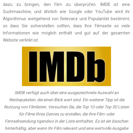
dazu zu bringen, den Film zu überprüfen. IMDB ist eine
Suchmaschine, und ähnlich wie Google oder YouTube wird ihr
Algorithmus weitgehend von Relevanz und Popularität bestimmt,
so dass Sie sicherstellen sollten, dass Ihre Filmseite so viele
Informationen wie möglich enthält und gut auf der gesamten
Website verlinkt ist.
IMDB verfügt auch über eine ausgezeichnete Auswahl an
Werbepaketen, die einen Blick wert sind. Ein weiterer Tipp ist die
Nutzung von Filmlisten. Versuchen Sie, die Top 10 oder Top 50 Listen
für Filme Ihres Genres zu erstellen, die Ihre Film- oder
Fernsehsendung irgendwo in der Liste enthalten. Es ist ein bisschen
hinterhältig, aber wenn Ihr Film relevant und eine wertvolle Ausgabe