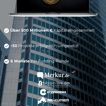
Über 500 Millionen €
Kapital eingesammelt
+
50
Projekte erfolgreich umgesetzt
6 Monate
zur Funding-Runde