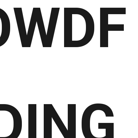
OWDF
DING