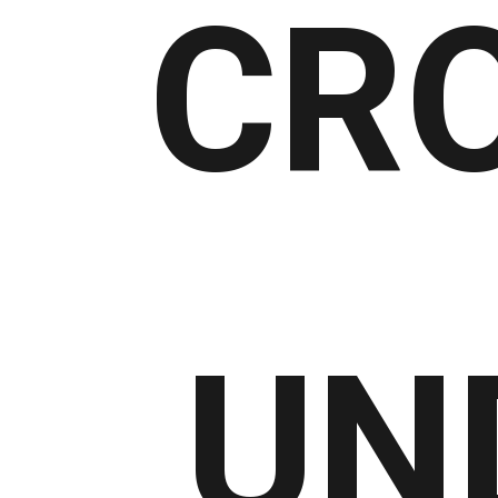
CR
UN